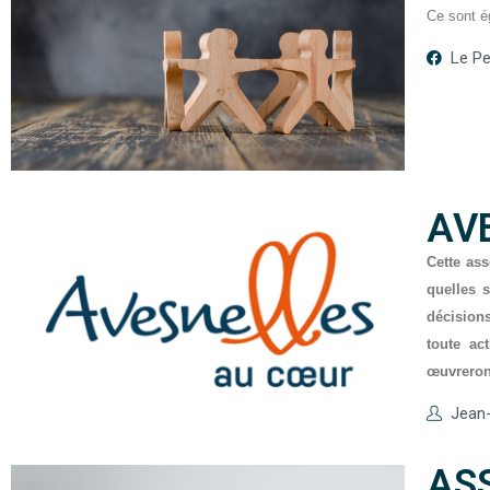
Ce sont é
Le Pe
AV
Cette ass
quelles s
décisions
toute ac
œuvreront
Jean
AS