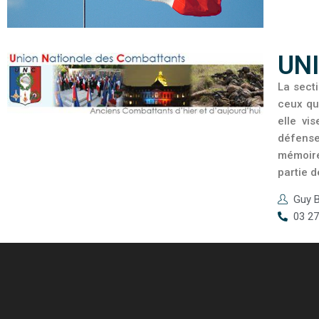
UN
La sect
ceux qu
elle vi
défense
mémoire 
partie d
Guy 
03 27