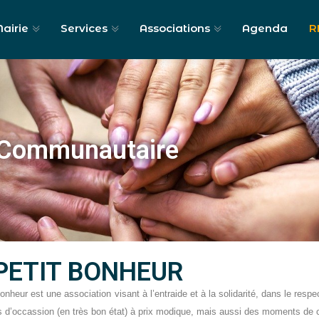
airie
Services
Associations
Agenda
R
Communautaire
 PETIT BONHEUR
Bonheur est une association visant à l’entraide et à la solidarité, dans le r
 d’occassion (en très bon état) à prix modique, mais aussi des moments de c