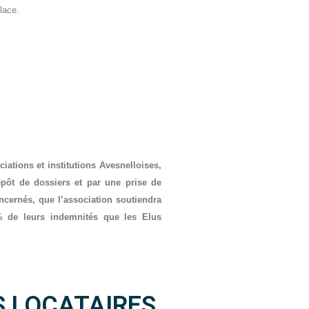
lace.
ations et institutions Avesnelloises,
dépôt de dossiers et par une prise de
ncernés, que l’association soutiendra
5% de leurs indemnités que les Elus
S LOCATAIRES