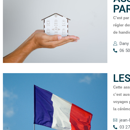
PA
C’est par
régler de
de handi
Dany
06 50
LES
Cette ass
c’est aus
voyages p
la cérémo
jean-
03 27