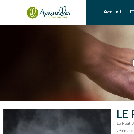
Accueil
M
LE
Le Petit 
vétements