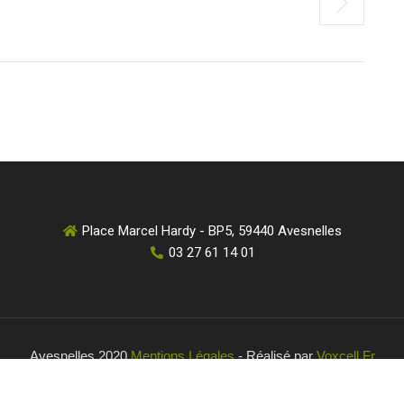
Place Marcel Hardy - BP5, 59440 Avesnelles
03 27 61 14 01
Avesnelles 2020
Mentions Légales
- Réalisé par
Voxcell.fr