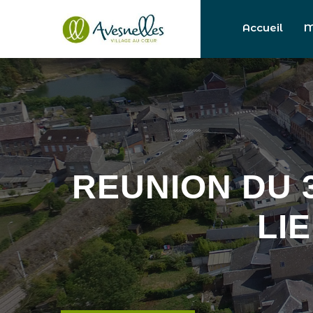
Accueil
M
REUNION DU 
LI