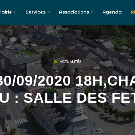
airie
Services
Associations
Agenda
R
ACTUALITÉS
30/09/2020 18H,C
EU : SALLE DES FE