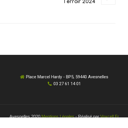
Terroir 2024
Place Marcel Hardy - BP5, 59440 Avesnelles
03 27 61 14 01
Avesnelles 2020
Mentions Légales
- Réalisé par
Voxcell.fr