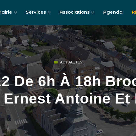
airie
Services
Associations
Agenda
R
ACTUALITÉS
22 De 6h À 18h Bro
Ernest Antoine Et