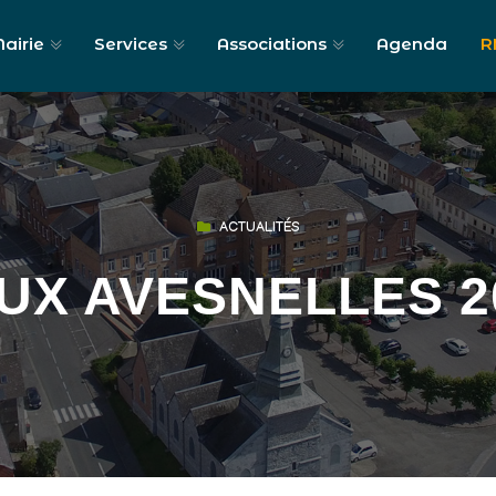
airie
Services
Associations
Agenda
R
ACTUALITÉS
UX AVESNELLES 20