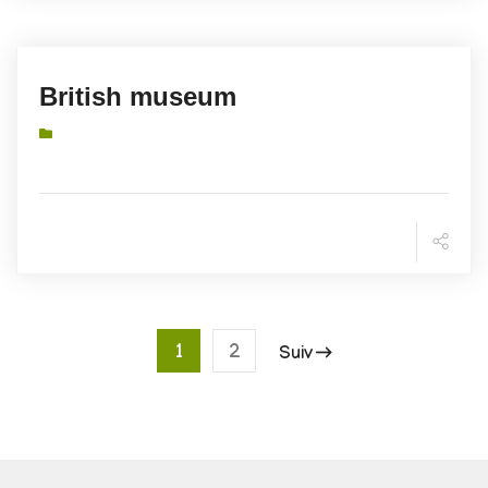
British museum
1
2
Suiv