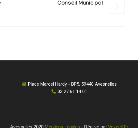
e
Conseil Municipal
Place Marcel Hardy - BP5, 59440 Avesnelles
03 27 61 14 01
Avesnelles 2020
Mentions Légales
- Réalisé par
Voxcell.fr